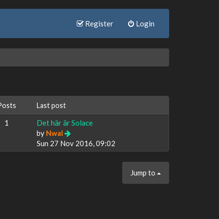
Register
Login
Posts
Last post
1
Det här är Solace
by
Nwal
Sun 27 Nov 2016, 09:02
Jump to