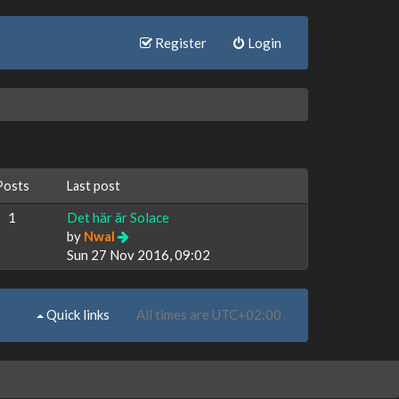
Register
Login
Posts
Last post
1
Det här är Solace
by
Nwal
Sun 27 Nov 2016, 09:02
Quick links
All times are
UTC+02:00