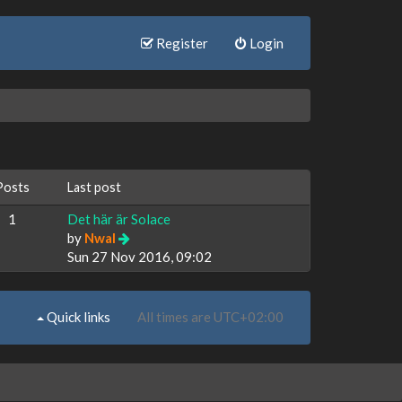
Register
Login
Posts
Last post
1
Det här är Solace
by
Nwal
Sun 27 Nov 2016, 09:02
Quick links
All times are
UTC+02:00